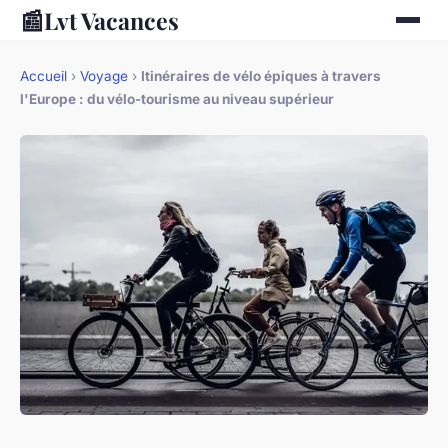
📰
Lvt Vacances
Accueil
›
Voyage
›
Itinéraires de vélo épiques à travers
l'Europe : du vélo-tourisme au niveau supérieur